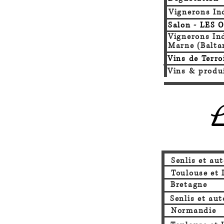
Vignerons In
Salon -
LES O
Vignerons In
Marne (Balta
Vins de Terro
Vins & produi
Senlis et au
Toulouse et
Bretagne
Senlis et au
Normandie