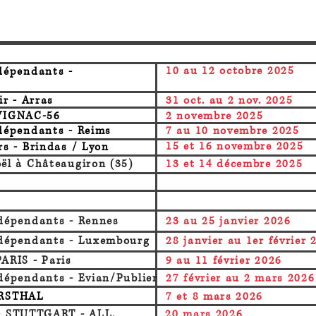
10 au 12 octobre 2025
dépendants -
ir -
Arras
31 oct. au 2 nov. 2025
VIGNAC-56
2 novembre 2025
dépendants -
Reims
7 au 10 novembre 2025
15 et 16 novembre 2025
rs -
Brindas / Lyon
oël à
Châteaugiron (35)
13 et 14 décembre 2025
dépendants -
Rennes
23 au 25 janvier 2026
dépendants -
Luxembourg
28 janvier au 1er février 
PARIS -
Paris
9 au 11 février 2026
dépendants -
Evian/Publier
27 février au 2 mars 2026
RSTHAL
7 et 8 mars 2026
-
STUTTGART - ALL.
20 mars 2026