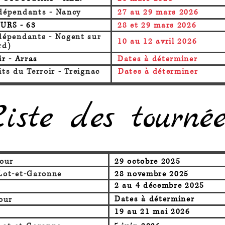
dépendants -
Nancy
27 au 29 mars 2026
URS - 63
28 et 29 mars 2026
dépendants -
Nogent sur
10 au 12 avril 2026
rd)
ir -
Arras
Dates à déterminer
ts du Terroir -
Treignac
Dates à déterminer
Liste des tournée
tour
29 octobre 2025
 Lot-et-Garonne
28 novembre 2025
2 au 4 décembre 2025
Dates à déterminer
tour
19 au 21 mai 2026