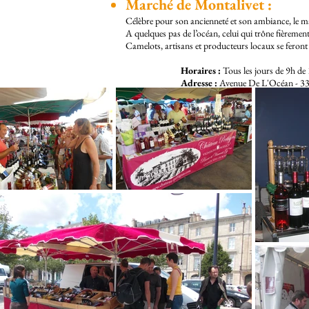
Marché de Montalivet :
Célèbre pour son ancienneté et son ambiance, le m
A quelques pas de l’océan, celui qui trône fièremen
Camelots, artisans et producteurs locaux se feront u
Horaires :
Tous les jours de 9h de 
Adresse :
Avenue De L'Océan - 3