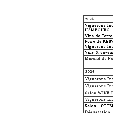
2025
Vignerons In
HAMBOURG
Vins de Terro
Foire de
KER
Vignerons In
Vins & Saveu
Marché de N
2026
Vignerons In
Vignerons In
Salon WINE 
Vignerons In
Salon -
OTTE
Dégustation 