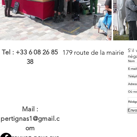
S'il
Tel : +33 6 08 26 85
179 route de la mairie
néga
38
33420 Saint-Vincent-
de-Pertignas
© 2021 par Château Pertignas.
Créé avec Wix.com
Mail :
Envo
pertignas1@gmail.c
om