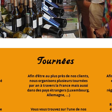
Tournées
Afin d'être au plus près de nos clients,
Afi
hé
nous organisons plusieurs tournées
par an à travers la France mais aussi
dans des pays étrangers (Luxembourg,
ré
Allemagne, ...)
R
re
Vous vous trouvez sur l'une de nos
é