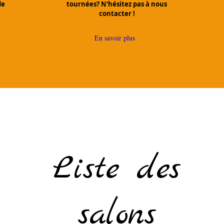
de
tournées? N'hésitez pas à n
ous
contacter !
En savoir plus
Liste des
salons