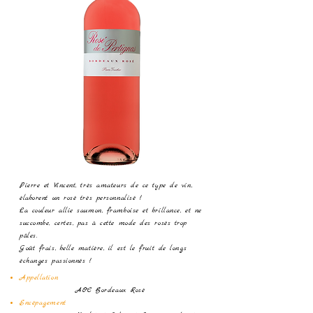
Pierre et Vincent, très amateurs de ce type de vin,
élaborent un rosé très personnalisé !
La couleur allie saumon, framboise et brillance, et ne
succombe, certes, pas à cette mode des rosés trop
pâles.
Goût frais, belle matière, il est le fruit de longs
échanges passionnés !
Appellation
AOC Bordeaux Rosé
Encépagement