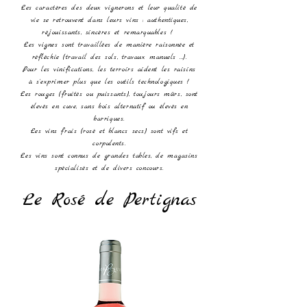
Les caractères des deux vignerons et leur qualité de
vie se retrouvent dans leurs vins : authentiques,
réjouissants, sincères et remarquables !
Les vignes sont travaillées de manière raisonnée et
réfléchie (travail des sols, travaux manuels ...).
Pour les vinifications, les terroirs aident les raisins
à s'exprimer plus que les outils technologiques !
Les rouges (fruités ou puissants), toujours mûrs, sont
élevés en cuve, sans bois alternatif ou élevés en
barriques.
Les vins frais (rosé et blancs secs) sont vifs et
corpulents.
Les vins sont connus de grandes tables, de magasins
spécialisés et de divers concours.
Le Rosé de Pertignas