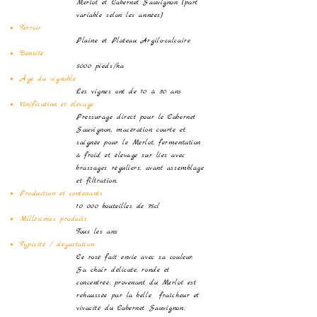
Merlot et Cabernet Sauvignon (part
variable selon les années)
Terroir
Plaine et Plateau Argilo-calcaire
Densité
5000 pieds/ha
​Âge du vignoble
Les vignes ont de 10 à 30 ans
Vinification et élevage
Pressurage direct pour le Cabernet
Sauvignon, macération courte et
saignée pour le Merlot, fermentation
à froid et élevage sur lies avec
brassages réguliers, avant assemblage
et filtration.
Production et contenants
10 000 bouteilles de 75cl
Millésimes produits
Tous les ans
Typicité / dégustation
Ce rosé fait envie avec sa couleur.
Sa chair délicate, ronde et
concentrée, provenant du Merlot est
rehaussée par la belle fraîcheur et
vivacité du Cabernet Sauvignon.