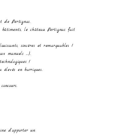
t de Pertignas.
 bâtiments, le château Pertignas fait
jouissants, sincères et remarquables !
ux manuels ...).
technologiques !
u élevés en barriques.
concours.
aine d'apporter un