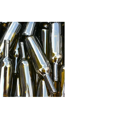
ns et tournées
Galerie photos
CGV