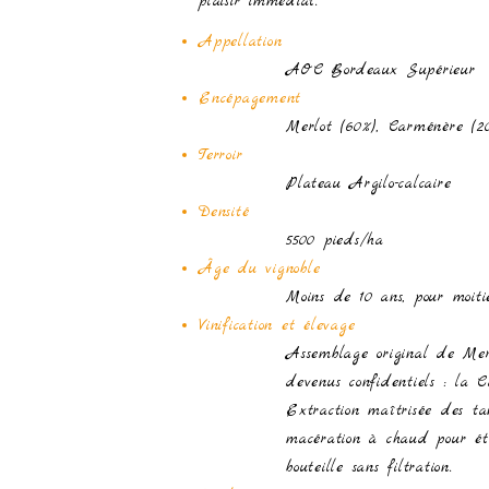
plaisir immédiat.
Appellation
AOC Bordeaux Supérieur
Encépagement
Merlot (60%), Carménère (20
Terroir
Plateau Argilo-calcaire
Densité
5500 pieds/ha
​Âge du vignoble
Moins de 10 ans, pour moiti
Vinification et élevage
Assemblage original de Merl
devenus confidentiels : la C
Extraction
maîtrisée des tan
macération à chaud pour éto
bouteille sans filtration.