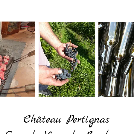
fait
Nos vertus
Chambre d'hôtes
Actualités
Salo
Château Pertignas