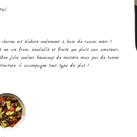
75cl
n charnu est élaboré seulement à base de raisins mûrs !
t un vin franc, ensoleillé et fruité qui plaît aux amateurs
 Une jolie couleur, beaucoup de matière mais pas de tanins
structure, il accompagne tout type de plat !