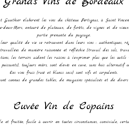
Grands Vins de Bordeaux
nt Gauthier élaborent les vins du château Pertignas, à Saint Vincen
e-deux-Mers, entouré de plateaux, de forêts, de vignes et de vieux
partie prenante du paysage.
leur qualité de vie se retrouvent dans leurs vins : authentiques, ré
travaillées de manière raisonnée et réfléchie (travail des sols, trava
ations, les terroirs aident les raisins à s'exprimer plus que les outils 
 puissants), toujours mûrs, sont élevés en cuve, sans bois alternatif o
Les vins frais (rosé et blancs secs) sont vifs et corpulents.
sont connus de grandes tables, de magasins spécialisés et de divers 
Cuvée Vin de Copains
 et fruitée, facile à ouvrir en toutes circonstances, conviviale, cert